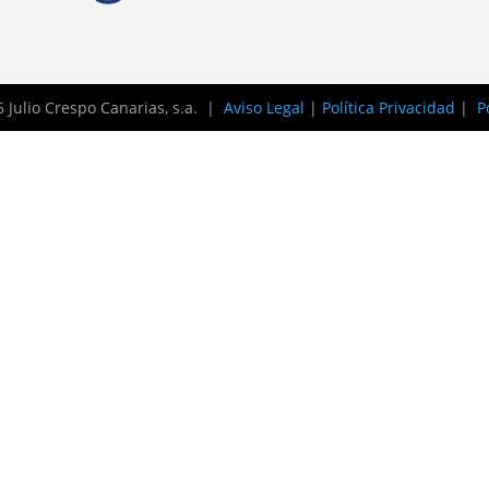
 Julio Crespo Canarias, s.a. |
Aviso Legal
|
Política Privacidad
|
P