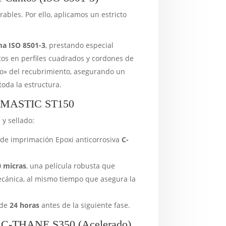
ables. Por ello, aplicamos un estricto
a ISO 8501-3
, prestando especial
tos en perfiles cuadrados y cordones de
filo» del recubrimiento, asegurando un
oda la estructura.
OX MASTIC ST150
 y sellado:
de imprimación Epoxi anticorrosiva
C-
0 micras
, una película robusta que
ecánica, al mismo tiempo que asegura la
 de
24 horas
antes de la siguiente fase.
: C-THANE S350 (Acelerado)