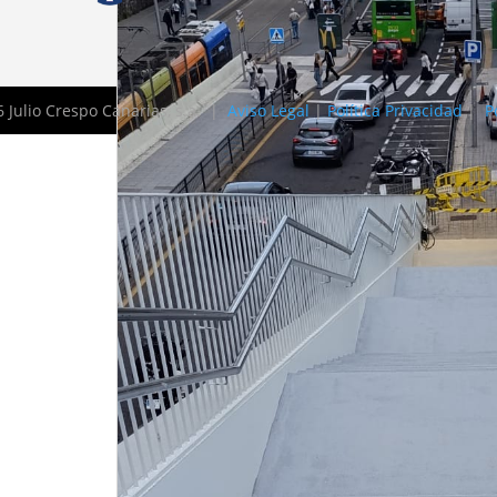
 Julio Crespo Canarias, s.a. |
Aviso Legal
|
Política Privacidad
|
P