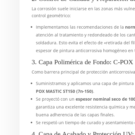
La corrosión suele iniciarse en las zonas más vulner
control geométrico:
Implementamos las recomendaciones de la
norm
atención al tratamiento y redondeado de los can
soldadura. Esto evita el efecto de «retirada del 
espesor de pintura anticorrosiva homogéneo en t
3. Capa Polimérica de Fondo: C-P
Como barrera principal de protección anticorrosiva
Suministramos y aplicamos una capa de pintura 
POX MASTIC ST150 (7n-150)
.
Se proyectó con un
espesor nominal seco de 10
garantiza una excelente resistencia química y m
buena adherencia de las capas finales.
Se respetó un tiempo de curado y asentamiento
4. Capa de Acabado y Protección UV