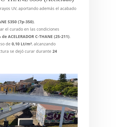
os rayos UV, aportando además el acabado
NE S350 (7p-350)
.
ar el curado en las condiciones
% de ACELERADOR C-THANE (25-211)
.
iso de
0,10 Lt/m²
, alcanzando
uctura se dejó curar durante
24