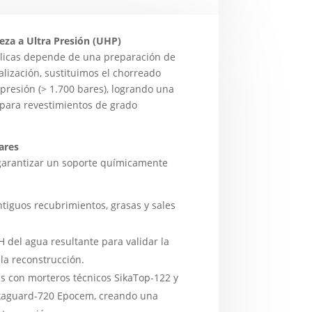
eza a Ultra Presión (UHP)
áulicas depende de una preparación de
ialización, sustituimos el chorreado
 presión (> 1.700 bares), logrando una
para revestimientos de grado
ares
a garantizar un soporte químicamente
ntiguos recubrimientos, grasas y sales
H del agua resultante para validar la
la reconstrucción.
s con morteros técnicos SikaTop-122 y
ikaguard-720 Epocem, creando una