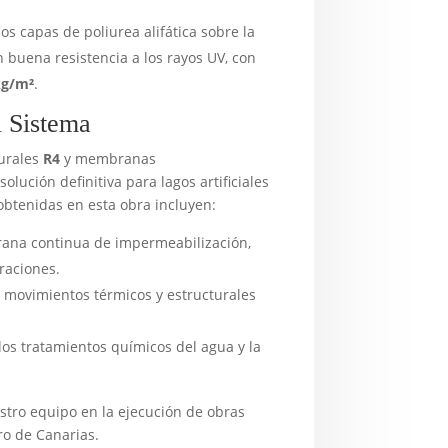
os capas de poliurea alifática sobre la
 buena resistencia a los rayos UV, con
kg/m²
.
l Sistema
urales
R4
y membranas
lución definitiva para lagos artificiales
obtenidas en esta obra incluyen:
na continua de impermeabilización,
traciones.
 movimientos térmicos y estructurales
los tratamientos químicos del agua y la
stro equipo en la ejecución de obras
ro de Canarias.