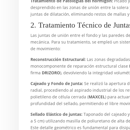
Tratamiento de Patologías del hormigón:
Picado y
desprendido en las zonas de unión entre la solera 
juntas de dilatación, eliminando restos de mallas y
2. Tratamiento Técnico de Juntas
Las juntas de unión entre el fondo y las paredes d
mecánica. Para su tratamiento, se empleó un sistem
de movimiento:
Reconstrucción Estructural:
Las zonas degradadas
monocomponente de reparación estructural clase
firma
DRIZORO
), devolviendo la integridad volumét
Cajeado y Fondo de Junta:
Se realizó la apertura 
radial, procediendo al aspirado industrial de los r
polietileno de célula cerrada (
MAXCEL
) para actuar
profundidad del sellado, permitiendo el libre movi
Sellado Elástico de juntas:
Taponado del cajeado y 
a 5 cm) utilizando masilla de poliuretano de alta d
Este detalle geométrico es fundamental para disipa