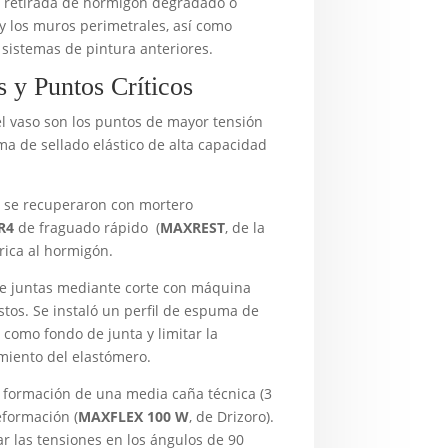
 retirada de hormigón degradado o
y los muros perimetrales, así como
 sistemas de pintura anteriores.
 y Puntos Críticos
el vaso son los puntos de mayor tensión
a de sellado elástico de alta capacidad
 se recuperaron con mortero
R4
de fraguado rápido (
MAXREST
, de la
rica al hormigón.
de juntas mediante corte con máquina
estos. Se instaló un perfil de espuma de
 como fondo de junta y limitar la
miento del elastómero.
formación de una media caña técnica (3
eformación (
MAXFLEX 100 W
, de Drizoro).
r las tensiones en los ángulos de 90