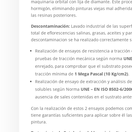
maquinaria orbital con lija de diamante. Este proc
hormigón, eliminando pinturas viejas mal adherida
las resinas posteriores.
Descontaminación:
Lavado industrial de las superf
total de eflorescencias salinas, grasas, aceites y p
descontaminacion se ha realizado correctamente se
Realización de ensayos de resistencia a tracción
pruebas de tracción mecánica según norma
UNE
enrejado, para comprobar que el substrato posee
tracción mínima de
1 Mega Pascal (10 Kg/cm2)
.
Realización de ensayo de extracción y análisis de
solubles según Norma
UNE – EN ISO 8502-6/200
ausencia de sales contenidas en el sustrato ante
Con la realización de estos 2 ensayos podemos co
tiene garantías suficientes para aplicar sobre él l
pintura.